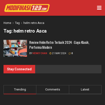
Home
Tag
helm retro Asca
Tag:
helm retro Asca
Review Helm Retro Terbaik 2024 : Gaya Klasik,
Performa Modern
BY
HENKY CHAN
21 MAY 2024
0
Stay Connected
Trending
Comments
Latest